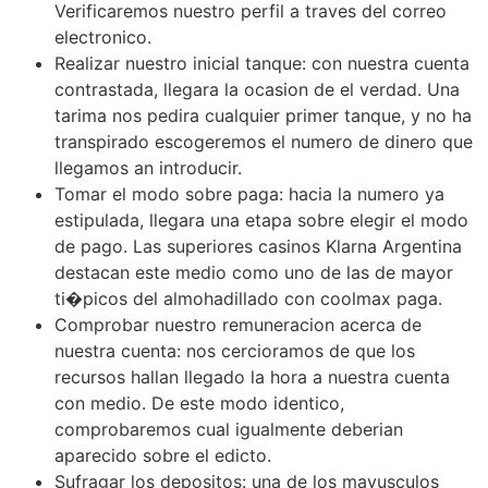
Verificaremos nuestro perfil a traves del correo
electronico.
Realizar nuestro inicial tanque: con nuestra cuenta
contrastada, llegara la ocasion de el verdad. Una
tarima nos pedira cualquier primer tanque, y no ha
transpirado escogeremos el numero de dinero que
llegamos an introducir.
Tomar el modo sobre paga: hacia la numero ya
estipulada, llegara una etapa sobre elegir el modo
de pago. Las superiores casinos Klarna Argentina
destacan este medio como uno de las de mayor
ti�picos del almohadillado con coolmax paga.
Comprobar nuestro remuneracion acerca de
nuestra cuenta: nos cercioramos de que los
recursos hallan llegado la hora a nuestra cuenta
con medio. De este modo identico,
comprobaremos cual igualmente deberian
aparecido sobre el edicto.
Sufragar los depositos: una de los mayusculos