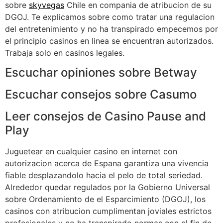
sobre
skyvegas
Chile en compania de atribucion de su
DGOJ. Te explicamos sobre como tratar una regulacion
del entretenimiento y no ha transpirado empecemos por
el principio casinos en linea se encuentran autorizados.
Trabaja solo en casinos legales.
Escuchar opiniones sobre Betway
Escuchar consejos sobre Casumo
Leer consejos de Casino Pause and
Play
Juguetear en cualquier casino en internet con
autorizacion acerca de Espana garantiza una vivencia
fiable desplazandolo hacia el pelo de total seriedad.
Alrededor quedar regulados por la Gobierno Universal
sobre Ordenamiento de el Esparcimiento (DGOJ), los
casinos con atribucion cumplimentan joviales estrictos