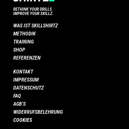
RETHINK YOUR DRILLS.
IMPROVE YOUR SKILLZ.
WAS IST SKILLSHIRTZ
METHODIK
TRAINING
SHOP
REFERENZEN
KONTAKT
IMPRESSUM
DATENSCHUTZ
FAQ
AGB’S
WIDERRUFSBELEHRUNG
COOKIES