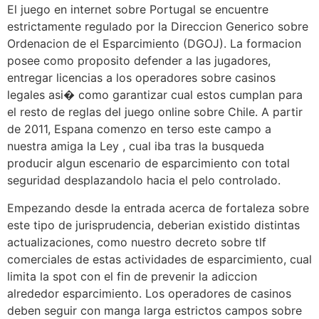
El juego en internet sobre Portugal se encuentre
estrictamente regulado por la Direccion Generico sobre
Ordenacion de el Esparcimiento (DGOJ). La formacion
posee como proposito defender a las jugadores,
entregar licencias a los operadores sobre casinos
legales asi� como garantizar cual estos cumplan para
el resto de reglas del juego online sobre Chile. A partir
de 2011, Espana comenzo en terso este campo a
nuestra amiga la Ley , cual iba tras la busqueda
producir algun escenario de esparcimiento con total
seguridad desplazandolo hacia el pelo controlado.
Empezando desde la entrada acerca de fortaleza sobre
este tipo de jurisprudencia, deberian existido distintas
actualizaciones, como nuestro decreto sobre tlf
comerciales de estas actividades de esparcimiento, cual
limita la spot con el fin de prevenir la adiccion
alrededor esparcimiento. Los operadores de casinos
deben seguir con manga larga estrictos campos sobre