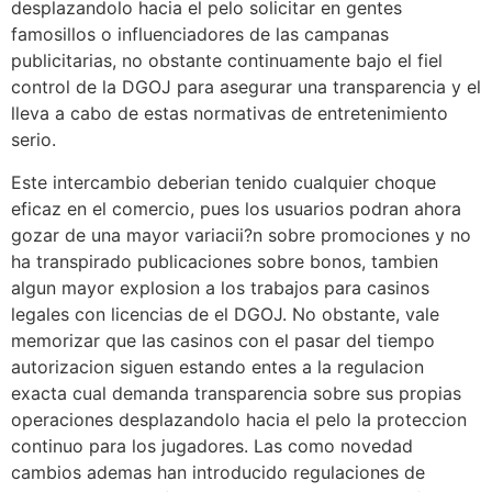
desplazandolo hacia el pelo solicitar en gentes
famosillos o influenciadores de las campanas
publicitarias, no obstante continuamente bajo el fiel
control de la DGOJ para asegurar una transparencia y el
lleva a cabo de estas normativas de entretenimiento
serio.
Este intercambio deberian tenido cualquier choque
eficaz en el comercio, pues los usuarios podran ahora
gozar de una mayor variacii?n sobre promociones y no
ha transpirado publicaciones sobre bonos, tambien
algun mayor explosion a los trabajos para casinos
legales con licencias de el DGOJ. No obstante, vale
memorizar que las casinos con el pasar del tiempo
autorizacion siguen estando entes a la regulacion
exacta cual demanda transparencia sobre sus propias
operaciones desplazandolo hacia el pelo la proteccion
continuo para los jugadores. Las como novedad
cambios ademas han introducido regulaciones de