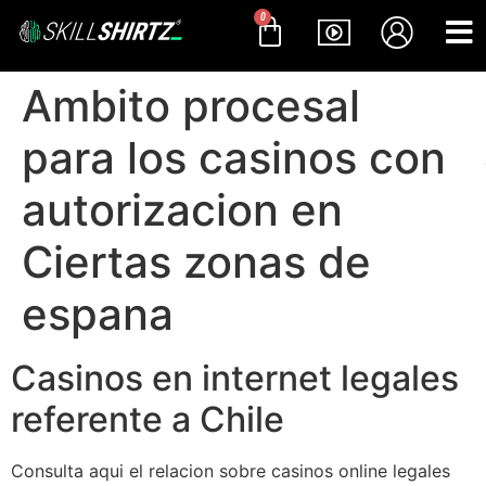
0
Ambito procesal
para los casinos con
autorizacion en
Ciertas zonas de
espana
Casinos en internet legales
referente a Chile
Consulta aqui el relacion sobre casinos online legales