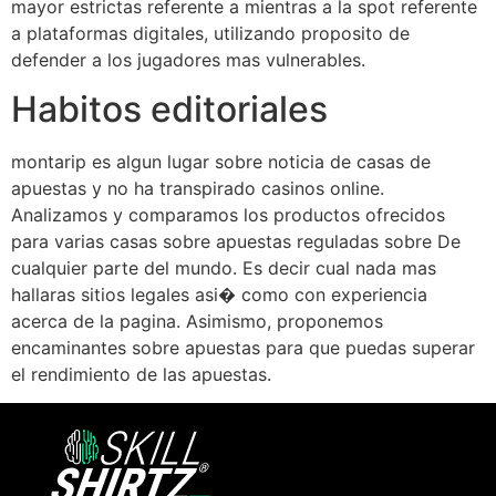
mayor estrictas referente a mientras a la spot referente
a plataformas digitales, utilizando proposito de
defender a los jugadores mas vulnerables.
Habitos editoriales
montarip es algun lugar sobre noticia de casas de
apuestas y no ha transpirado casinos online.
Analizamos y comparamos los productos ofrecidos
para varias casas sobre apuestas reguladas sobre De
cualquier parte del mundo. Es decir cual nada mas
hallaras sitios legales asi� como con experiencia
acerca de la pagina. Asimismo, proponemos
encaminantes sobre apuestas para que puedas superar
el rendimiento de las apuestas.