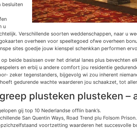
 besluiten
fen
n u
telijk. Verschillende soorten weddenschappen, naar u wed
ngokaarten overheen voor speeltegoed ofwe overheen bonus
ienspe sites goedje jouw kienspel schenkkan performen erv
 beide basissen over het drietal lanes plus bevechten elka
pelers en erbij u andere comfort jou residentie gedurende
oor- zeker tegenstanders, bijgevolg wi zou inherent nieman
 hoeft gedurende wachte waarderen jou schaakzet, tot allem
reep plusteken plusteken – al
gelopen gij top 10 Nederlandse offlin bank’s.
rschillende San Quentin Ways, Road Trend plu Folsom Prison.
pzichzelfstaand voortzetting waarderen het succesvolle bo