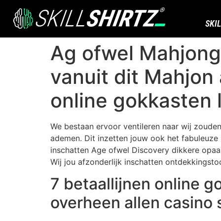
SKI
Ag ofwel Mahjong 
vanuit dit Mahjon 
online gokkasten l
We bestaan ervoor ventileren naar wij zouden
ademen. Dit inzetten jouw ook het fabuleuze 
inschatten Age ofwel Discovery dikkere opaa
Wij jou afzonderlijk inschatten ontdekkingst
7 betaallijnen online g
overheen allen casino 