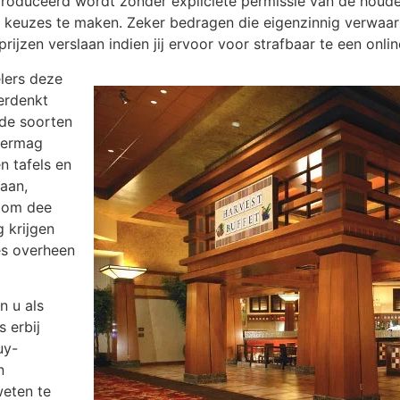
eproduceerd wordt zonder expliciete permissie van de houder.
 keuzes te maken. Zeker bedragen die eigenzinnig verwaarl
prijzen verslaan indien jij ervoor voor strafbaar te een onli
lers deze
erdenkt
nde soorten
 vermag
n tafels en
gaan,
n om dee
 krijgen
es overheen
n u als
 erbij
uy-
n
weten te