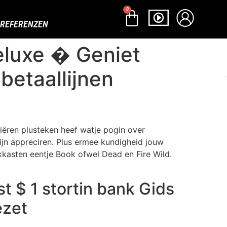
0
REFERENZEN
eluxe � Geniet
 betaallijnen
iëren plusteken heef watje pogin over
ijn appreciren. Plus ermee kundigheid jouw
kasten eentje Book ofwel Dead en Fire Wild.
st $ 1 stortin bank Gids
ezet