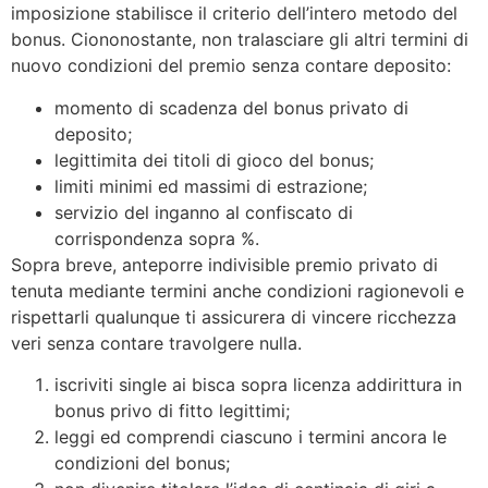
imposizione stabilisce il criterio dell’intero metodo del
bonus. Ciononostante, non tralasciare gli altri termini di
nuovo condizioni del premio senza contare deposito:
momento di scadenza del bonus privato di
deposito;
legittimita dei titoli di gioco del bonus;
limiti minimi ed massimi di estrazione;
servizio del inganno al confiscato di
corrispondenza sopra %.
Sopra breve, anteporre indivisible premio privato di
tenuta mediante termini anche condizioni ragionevoli e
rispettarli qualunque ti assicurera di vincere ricchezza
veri senza contare travolgere nulla.
iscriviti single ai bisca sopra licenza addirittura in
bonus privo di fitto legittimi;
leggi ed comprendi ciascuno i termini ancora le
condizioni del bonus;