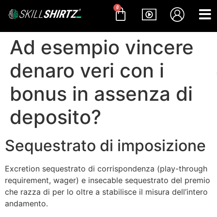
0
Ad esempio vincere
denaro veri con i
bonus in assenza di
deposito?
Sequestrato di imposizione
Excretion sequestrato di corrispondenza (play-through
requirement, wager) e insecable sequestrato del premio
che razza di per lo oltre a stabilisce il misura dell’intero
andamento.