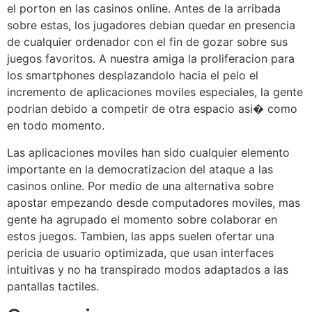
el porton en las casinos online. Antes de la arribada
sobre estas, los jugadores debian quedar en presencia
de cualquier ordenador con el fin de gozar sobre sus
juegos favoritos. A nuestra amiga la proliferacion para
los smartphones desplazandolo hacia el pelo el
incremento de aplicaciones moviles especiales, la gente
podrian debido a competir de otra espacio asi� como
en todo momento.
Las aplicaciones moviles han sido cualquier elemento
importante en la democratizacion del ataque a las
casinos online. Por medio de una alternativa sobre
apostar empezando desde computadores moviles, mas
gente ha agrupado el momento sobre colaborar en
estos juegos. Tambien, las apps suelen ofertar una
pericia de usuario optimizada, que usan interfaces
intuitivas y no ha transpirado modos adaptados a las
pantallas tactiles.