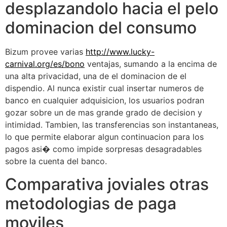
desplazandolo hacia el pelo
dominacion del consumo
Bizum provee varias
http://www.lucky-
carnival.org/es/bono
ventajas, sumando a la encima de
una alta privacidad, una de el dominacion de el
dispendio. Al nunca existir cual insertar numeros de
banco en cualquier adquisicion, los usuarios podran
gozar sobre un de mas grande grado de decision y
intimidad. Tambien, las transferencias son instantaneas,
lo que permite elaborar algun continuacion para los
pagos asi� como impide sorpresas desagradables
sobre la cuenta del banco.
Comparativa joviales otras
metodologias de paga
moviles