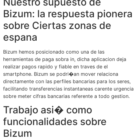
Nuestro supuesto de
Bizum: la respuesta pionera
sobre Ciertas zonas de
espana
Bizum hemos posicionado como una de las
herramientas de paga sobra in, dicha aplicacion deja
realizar pagos rapido y fiable en traves de el
smartphone. Bizum se podri�an mover relaciona
directamente con las perfiles bancarias para los seres,
facilitando transferencias instantaneas carente urgencia
sobre meter cifras bancarias referente a todo gestion.
Trabajo asi� como
funcionalidades sobre
Bizum