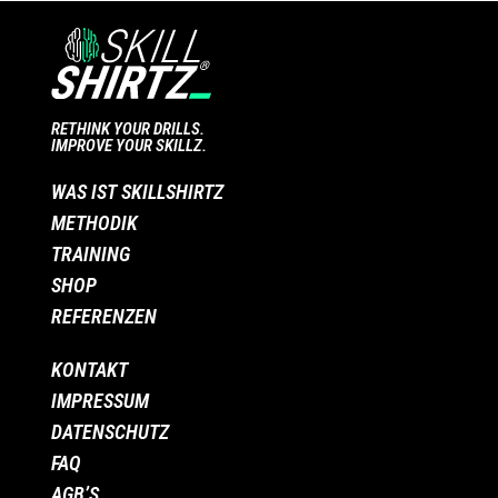
RETHINK YOUR DRILLS.
IMPROVE YOUR SKILLZ.
WAS IST SKILLSHIRTZ
METHODIK
TRAINING
SHOP
REFERENZEN
KONTAKT
IMPRESSUM
DATENSCHUTZ
FAQ
AGB’S