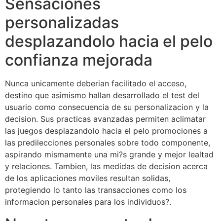
Sensaciones
personalizadas
desplazandolo hacia el pelo
confianza mejorada
Nunca unicamente deberian facilitado el acceso,
destino que asimismo hallan desarrollado el test del
usuario como consecuencia de su personalizacion y la
decision. Sus practicas avanzadas permiten aclimatar
las juegos desplazandolo hacia el pelo promociones a
las predilecciones personales sobre todo componente,
aspirando mismamente una mi?s grande y mejor lealtad
y relaciones. Tambien, las medidas de decision acerca
de los aplicaciones moviles resultan solidas,
protegiendo lo tanto las transacciones como los
informacion personales para los individuos?.