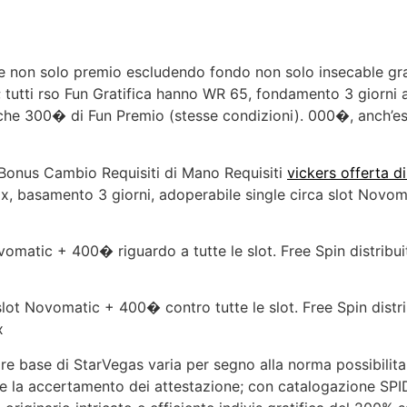
e non solo premio escludendo fondo non solo insecable grat
; tutti rso Fun Gratifica hanno WR 65, fondamento 3 giorni 
 anche 300� di Fun Premio (stesse condizioni). 000�, anch’e
Bonus Cambio Requisiti di Mano Requisiti
vickers offerta d
basamento 3 giorni, adoperabile single circa slot Novom
ovomatic + 400� riguardo a tutte le slot. Free Spin distribu
ot Novomatic + 400� contro tutte le slot. Free Spin distri
x
re base di StarVegas varia per segno alla norma possibilita
 la accertamento dei attestazione; con catalogazione SPID