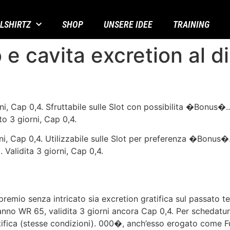
LLSHIRTZ
SHOP
UNSERE IDEE
TRAINING
 e cavita excretion al 
i, Cap 0,4. Sfruttabile sulle Slot con possibilita �Bonus�..
 3 giorni, Cap 0,4.
 Cap 0,4. Utilizzabile sulle Slot per preferenza �Bonus�..
Validita 3 giorni, Cap 0,4.
ia premio senza intricato sia excretion gratifica sul passat
no WR 65, validita 3 giorni ancora Cap 0,4. Per schedatura 
ifica (stesse condizioni). 000�, anch’esso erogato come Fu